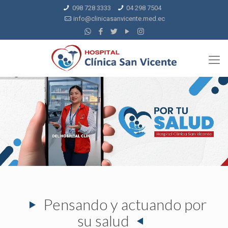
098 728 3333
04 298 7504
info@clinicasanvicente.med.ec
Pensando y actuando por
su salud