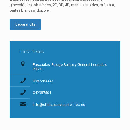
ginecológico, obstétrico, 2D, 3D, 4D, mamas, tiroides, próstata,
partes blandas, doppler.
Separar cita
Contáctenos
Pascuales, Pasaje Salitre y General Leonidas
Plaza.
0987283333
042987504
info@clinicasanvicente.med.ec