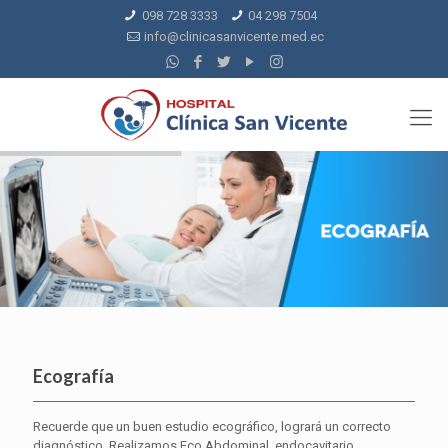
098 728 3333
04 298 7504
info@clinicasanvicente.med.ec
Ecografía
Recuerde que un buen estudio ecográfico, logrará un correcto
diagnóstico. Realizamos Eco Abdominal, endocavitario,