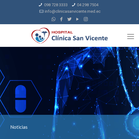
098 728 3333
04 298 7504
info@clinicasanvicente.med.ec
Noticias