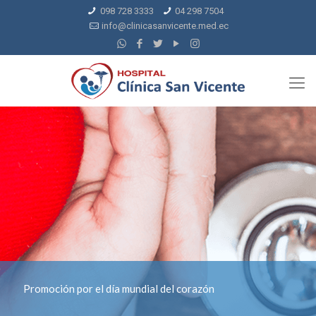
098 728 3333
04 298 7504
info@clinicasanvicente.med.ec
Promoción por el día mundial del corazón