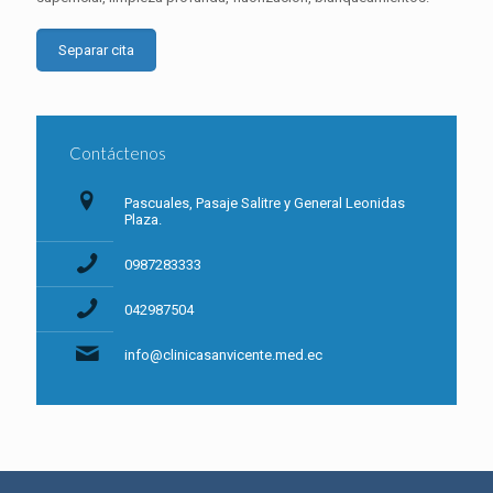
Separar cita
Contáctenos
Pascuales, Pasaje Salitre y General Leonidas
Plaza.
0987283333
042987504
info@clinicasanvicente.med.ec