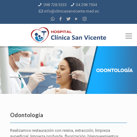
098 728 3333
04 298 7504
info@clinicasanvicente.med.ec
Odontología
Realizamos restauración con resina, extracción, limpieza
superficial, limpieza profunda, fluorización, blanqueamientos.