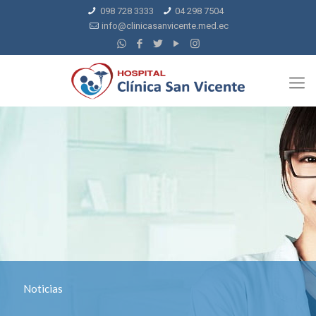
098 728 3333
04 298 7504
info@clinicasanvicente.med.ec
Noticias